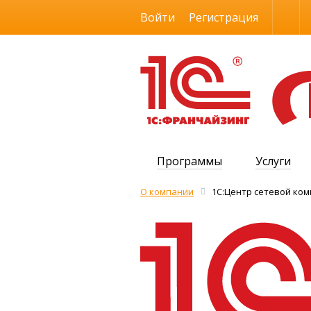
Размер шрифта
Войти
Регистрация
Программы
Услуги
О компании
1С:Центр сетевой ко