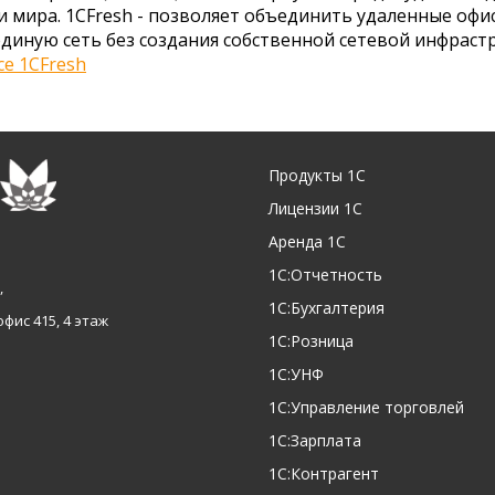
 мира. 1CFresh - позволяет объединить удаленные офи
единую сеть без создания собственной сетевой инфрастр
се 1CFresh
Продукты 1С
Лицензии 1С
Аренда 1С
1С:Отчетность
,
1С:Бухгалтерия
офис 415, 4 этаж
1С:Розница
1С:УНФ
1С:Управление торговлей
1С:Зарплата
1С:Контрагент