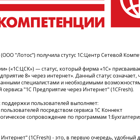
(ООО "Лотос") получила стутус 1С:Центр Сетевой Компе
и» («1С:ЦСК») — статус, который фирма «1С» присваива
приятие 8» через интернет». Данный статус означает,
ванными специалистами и необходимыми возможностям
сервиса "1С Предприятие через Интернет" (1CFresh).
х поддержки пользователей выполняет:
 пользователей посредством сервиса 1С Коннект
логическое сопровождение по программам 1:Бухгалтери
Интернет" (1CFresh) - это, в первую очередь, удобный