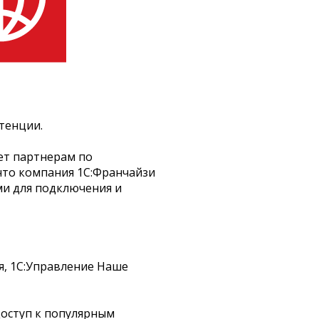
тенции.
ет партнерам по
 что компания 1С:Франчайзи
и для подключения и
я, 1С:Управление Наше
 доступ к популярным