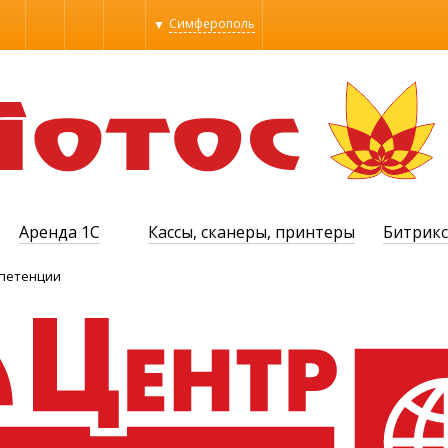
Симферополь
Алупка
Алушта
Бахчисарай
Евпатория
Керчь
МОСКВА
Севастополь
Симферополь
Судак
Аренда 1С
Кассы, сканеры, принтеры
Битрикс
Феодосия
Ялта
мпетенции