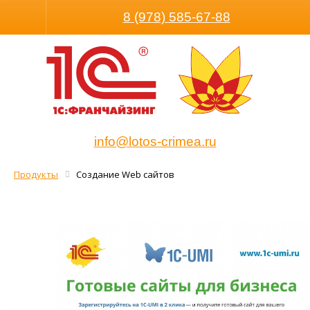
Размер шрифта
Обычная в
8 (978) 585-67-88
info@lotos-crimea.ru
Продукты
Создание Web сайтов