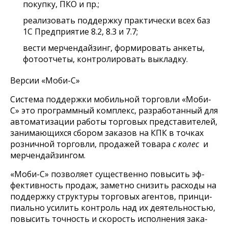
покупку, ПКО и пр.;
реализовать поддержку практически всех баз
1С Предприятие 8.2, 8.3 и 7.7;
вести мерчендайзинг, формировать анкеты,
фотоотчеты, контролировать выкладку.
Версии «Моби-С»
Сис­те­ма поддержки мо­биль­ной тор­гов­ли «Мо­би-
С» это про­грам­м­ный ком­плекс, раз­ра­бо­тан­ный для
ав­то­ма­ти­за­ции ра­бо­ты тор­го­вых пред­ста­ви­те­лей,
за­ни­ма­ю­щих­ся сбо­ром за­ка­зов на КПК в точ­ках
роз­нич­ной тор­гов­ли, про­да­жей то­ва­ра
с ко­лес
и
мер­чен­дай­зин­гом.
«Мо­би-С» по­зво­ля­ет су­щест­вен­но по­вы­сить эф­
фек­тив­ность про­даж, за­мет­но сни­зить рас­хо­ды на
под­держ­ку струк­ту­ры тор­го­вых аген­тов, прин­ци­
пи­аль­но уси­лить кон­троль над их де­я­тель­ностью,
по­вы­сить точ­ность и ско­рость ис­пол­не­ния за­ка­