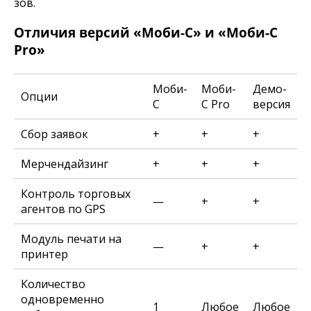
зов.
Отличия версий «Моби-С» и «Моби-С
Pro»
Моби-
Моби-
Демо-
Опции
С
С Pro
версия
Сбор заявок
+
+
+
Мерчендайзинг
+
+
+
Контроль торговых
—
+
+
агентов по GPS
Модуль печати на
—
+
+
принтер
Количество
одновременно
1
Любое
Любое