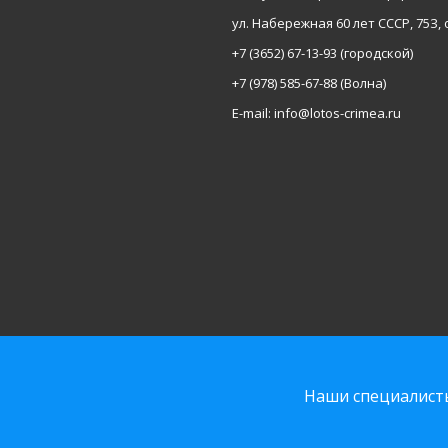
ул. Набережная 60 лет СССР, 75З, 
+7 (3652) 67-13-93
(городской)
+7 (978) 585-67-88
(Волна)
E-mail:
info@lotos-crimea.ru
Политика ко
Наши специалист