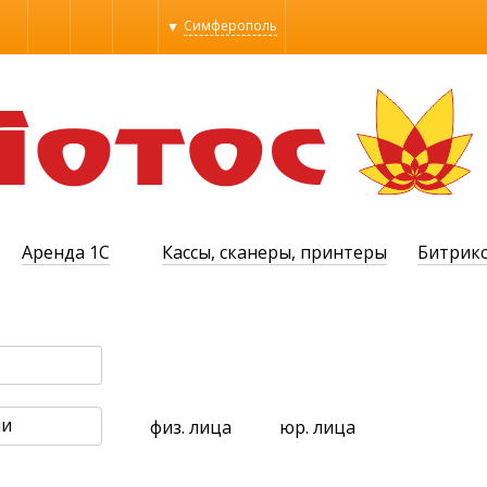
Симферополь
Алупка
Алушта
Бахчисарай
Евпатория
Керчь
МОСКВА
Севастополь
Симферополь
Судак
Аренда 1С
Кассы, сканеры, принтеры
Битрик
Феодосия
Ялта
ли
физ. лица
юр. лица