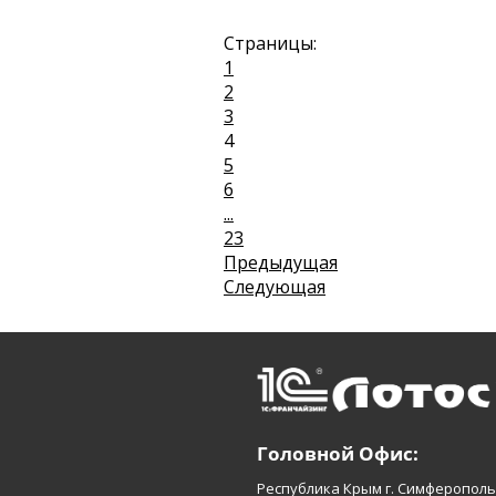
Страницы:
1
2
3
4
5
6
...
23
Предыдущая
Следующая
Головной Офис:
Республика Крым г. Симферополь