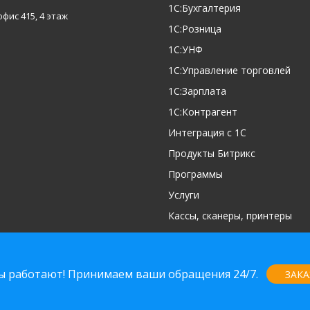
1С:Бухгалтерия
офис 415, 4 этаж
1С:Розница
1С:УНФ
1С:Управление торговлей
1С:Зарплата
1С:Контрагент
Интеграция с 1С
Продукты Битрикс
Программы
Услуги
Кассы, сканеры, принтеры
Партнерская программа
нфиденциальности
© 2021 
ы работают! Принимаем ваши обращения 24/7.
ЗАКА