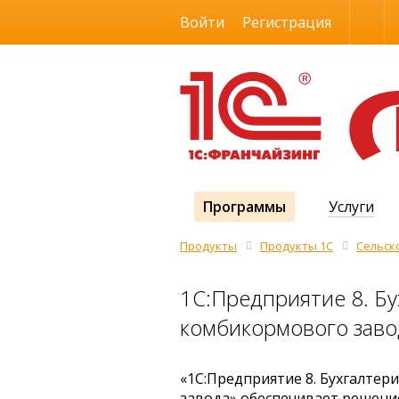
Размер шрифта
Войти
Регистрация
Программы
Услуги
Продукты
Продукты 1С
Сельск
1С:Предприятие 8. Бу
комбикормового заво
«1С:Предприятие 8. Бухгалтер
завода» обеспечивает решение