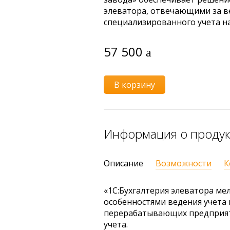
элеватора, отвечающими за в
специализированного учета н
57 500
В корзину
Информация о проду
Описание
Возможности
К
«1С:Бухгалтерия элеватора м
особенностями ведения учета
перерабатывающих предприяти
учета.