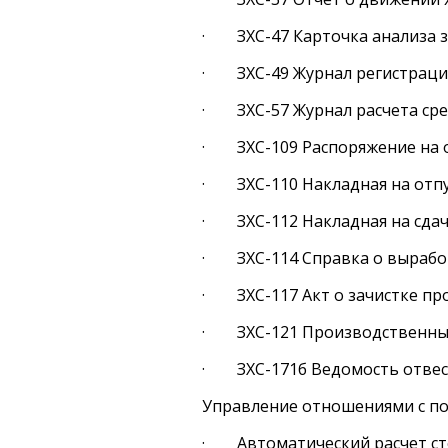
· ЗХС-47 Карточка анализа 
· ЗХС-49 Журнал регистрации
· ЗХС-57 Журнал расчета сре
· ЗХС-109 Распоряжение на о
· ЗХС-110 Накладная на отпу
· ЗХС-112 Накладная на сдач
· ЗХС-114 Справка о вырабо
· ЗХС-117 Акт о зачистке пр
· ЗХС-121 Производственный 
· ЗХС-171б Ведомость отве
Управление отношениями с по
· Автоматический расчет сто