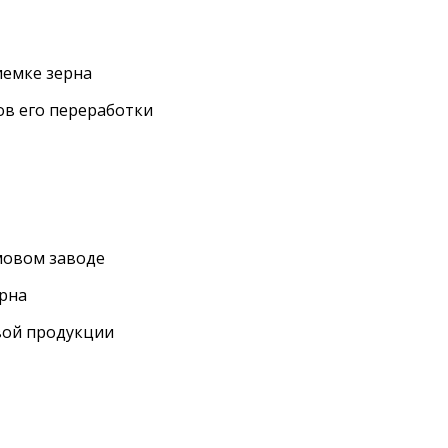
иемке зерна
ов его переработки
мовом заводе
ерна
вой продукции