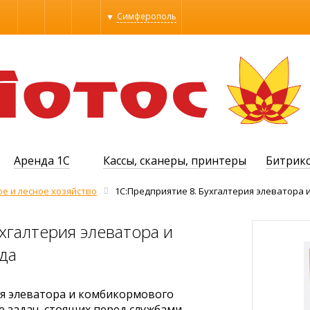
Симферополь
Алупка
Алушта
Бахчисарай
Евпатория
Керчь
МОСКВА
Севастополь
Симферополь
Судак
Аренда 1С
Кассы, сканеры, принтеры
Битрик
Феодосия
Ялта
ое и лесное хозяйство
1С:Предприятие 8. Бухгалтерия элеватора
хгалтерия элеватора и
да
ия элеватора и комбикормового
 задач, стоящих перед службами