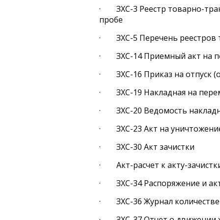
· ЗХС-3 Реестр товарно-тран
пробе
· ЗХС-5 Перечень реестров т
· ЗХС-14 Приемный акт на п
· ЗХС-16 Приказ на отпуск (о
· ЗХС-19 Накладная на пере
· ЗХС-20 Ведомость накладны
· ЗХС-23 Акт на уничтожени
· ЗХС-30 Акт зачистки
· Акт-расчет к акту-зачистк
· ЗХС-34 Распоряжение и акт 
· ЗХС-36 Журнал количествен
· ЗХС-37 Отчет о движении х