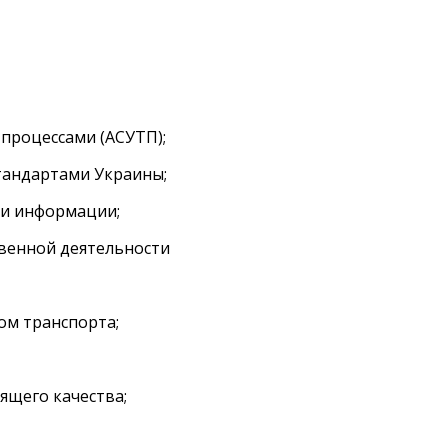
роцессами (АСУТП);
тандартами Украины;
и информации;
венной деятельности
м транспорта;
ящего качества;