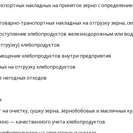
спортных накладных на принятое зерно с определение
оварно-транспортных накладных на отгрузку зерна, се
оступление хлебопродуктов железнодорожным или во
тгрузку) хлебопродуктов
мещение хлебопродуктов внутри предприятия
х на отгрузку хлебопродуктов
е негодных отходов
и
на очистку, сушку зерна, зернобобовых и масличных ку
но — качественного учета хлебопродуктов
лебопродуктов на элеваторах и складах